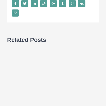
研
Facebook
Twitter
LinkedIn
Reddit
Google+
Tumblr
Pinterest
Vk
討
會
Email
2025〉
中
Related Posts