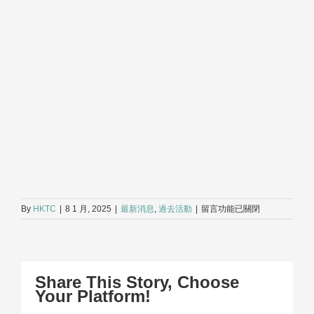
在
By
HKTC
|
8 1 月, 2025
|
最新消息
,
過去活動
|
留言功能已關閉
〈最
新
玩
具
安
Share This Story, Choose
全
Your Platform!
條
例