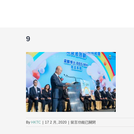
Skip
to
content
9
在
By
HKTC
|
17 2 月, 2020
|
留言功能已關閉
〈9〉
中