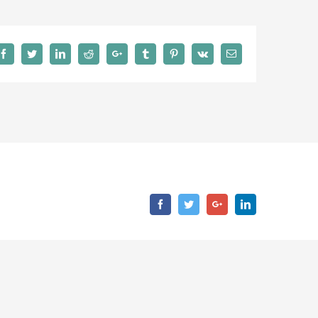
Facebook
Twitter
LinkedIn
Reddit
Google+
Tumblr
Pinterest
Vk
Email
Facebook
Twitter
Google+
LinkedIn