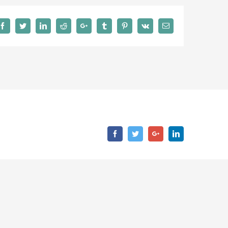
Facebook
Twitter
LinkedIn
Reddit
Google+
Tumblr
Pinterest
Vk
Email
Facebook
Twitter
Google+
LinkedIn