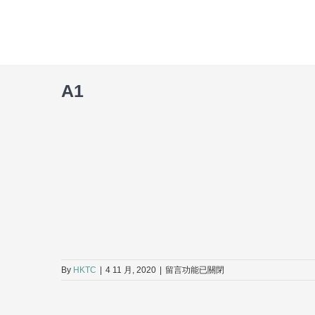
Skip
to
content
A1
在
By
HKTC
|
4 11 月, 2020
|
留言功能已關閉
〈A1〉
中