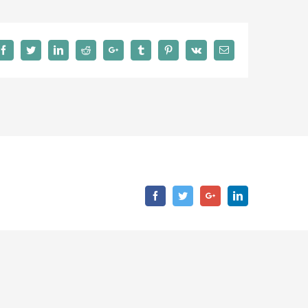
Facebook
Twitter
LinkedIn
Reddit
Google+
Tumblr
Pinterest
Vk
Email
Facebook
Twitter
Google+
LinkedIn