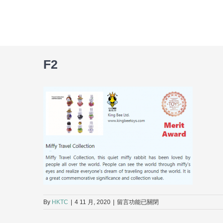
Skip
to
content
F2
在
By
HKTC
|
4 11 月, 2020
|
留言功能已關閉
〈F2〉
中