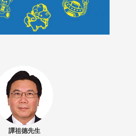
譚祖德
先生