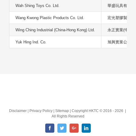
Wah Shing Toys Co. Ltd.
華盛玩具有限公
Wang Kwong Plastic Products Co. Ltd.
宏光塑膠製品有
Wing Ching Industrial (China-Hong Kong) Ltd.
永正實業(中國-
Yuk Hing Ind. Co.
旭興實業公司
Disclaimer | Privacy Policy | Sitemap | Copyright HKTC © 2016 -
2026 |
All Rights Reserved
Facebook
Twitter
Google+
LinkedIn