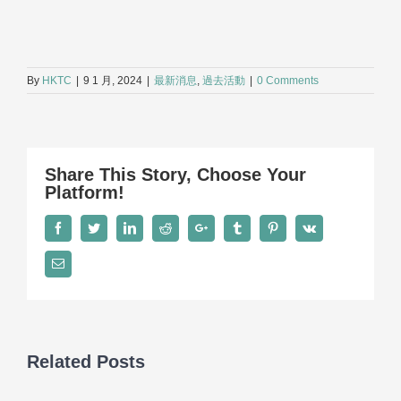
By
HKTC
|
9 1 月, 2024
|
最新消息
,
過去活動
|
0 Comments
Share This Story, Choose Your
Platform!
Facebook
Twitter
LinkedIn
Reddit
Google+
Tumblr
Pinterest
Vk
Email
Related Posts