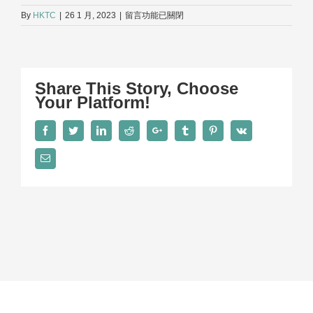
在
By
HKTC
|
26 1 月, 2023
|
留言功能已關閉
〈Group-
930×523〉
中
Share This Story, Choose
Your Platform!
Facebook
Twitter
LinkedIn
Reddit
Google+
Tumblr
Pinterest
Vk
Email